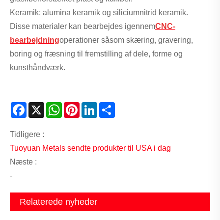
Keramik: alumina keramik og siliciumnitrid keramik.
Disse materialer kan bearbejdes igennem
CNC-
bearbejdning
operationer såsom skæring, gravering,
boring og fræsning til fremstilling af dele, forme og
kunsthåndværk.
Facebook
X
WhatsApp
Pinterest
LinkedIn
Share
Tidligere :
Tuoyuan Metals sendte produkter til USA i dag
Næste :
-
Relaterede nyheder