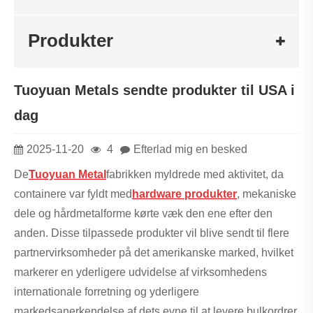
Produkter
Tuoyuan Metals sendte produkter til USA i
dag
2025-11-20
4
Efterlad mig en besked
De
Tuoyuan Metal
fabrikken myldrede med aktivitet, da
containere var fyldt med
hardware produkter
, mekaniske
dele og hårdmetalforme kørte væk den ene efter den
anden. Disse tilpassede produkter vil blive sendt til flere
partnervirksomheder på det amerikanske marked, hvilket
markerer en yderligere udvidelse af virksomhedens
internationale forretning og yderligere
markedsanerkendelse af dets evne til at levere bulkordrer.