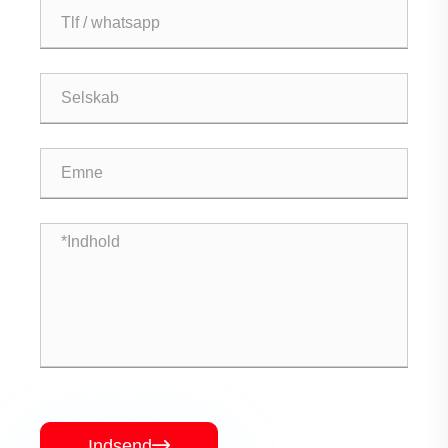
Indsend
