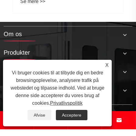
Se mere >>
Om os
Produkter
X
Nyheder
Vi bruger cookies til at tilbyde dig en bedre
browsingoplevelse, analysere trafik på
webstedet og tilpasse indhold. Ved at bruge
Kontakt os
denne side accepterer du vores brug af
cookies.
Privatlivspolitik
Afvise
Acceptere




Copyright © 2025 Qingdao Tuoyuan Metal Products Co., Ltd. Alle