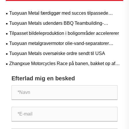
Tuoyuan Metal færdiggør med succes tilpassede
mekaniske dele til amerikansk kunde med streng
Tuoyuan Metals udendørs BBQ Teambuilding-
kvalitetskontrol
begivenhed afsluttes med succes
Tilpasset bildeleproduktion i boligområder accelererer
Tuoyuan metalgravermotor olie-vand-separatorer
afsendt i dag
Tuoyuan Metals oversøiske ordre sendt til USA
Zhangxue Motorcycles Race på banen, bakket op af
den stærke støtte fra Tuoyuan Metal
Efterlad mig en besked