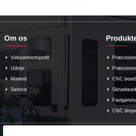
Om os
Produkt
Virksomhedsprofil
Præcisions
Udstyr
Præcision
Marked
CNC bearb
Service
Skruebear
Fastgørels
CNC dreje