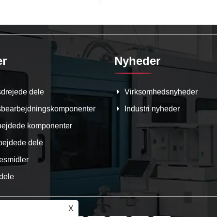
er
Nyheder
drejede dele
Virksomhedsnyheder
sbearbejdningskomponenter
Industri nyheder
ejdede komponenter
bejdede dele
esmidler
dele
X