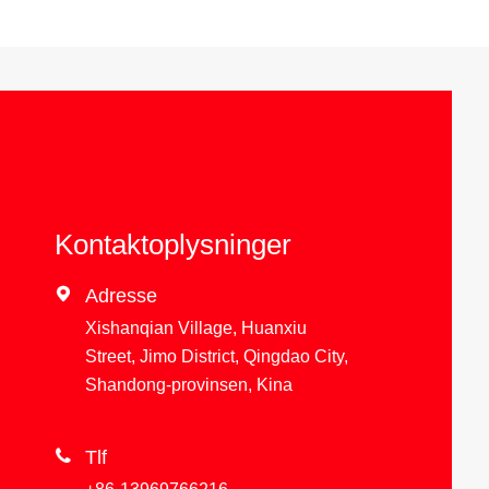
Kontaktoplysninger

Adresse
Xishanqian Village, Huanxiu
Street, Jimo District, Qingdao City,
Shandong-provinsen, Kina

Tlf