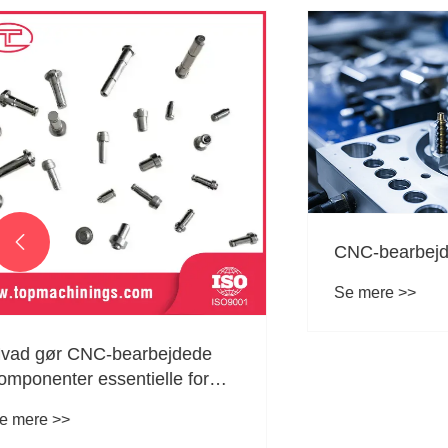

CNC-bearbejdningsfunktioner
Se mere >>
Hvad bet
produkti
Se mere >