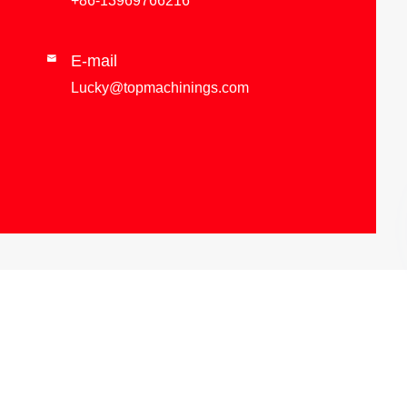
+86-13969766216
E-mail

Lucky@topmachinings.com