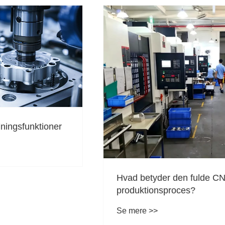
yder den fulde CNC-
Hvad er
onsproces?
bearbejdningsegensk
ved CNC drejebænke
>
Se mere >>