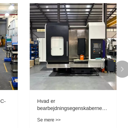

Hvad er forskellen mellem
aberne
gevindforsynede
?
afstandsstykker og
Se mere >>
afstandsstykker?