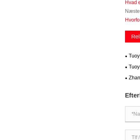
Hvad 
Næste 
Hvorfo
Rel
Tuoy
til am
Tuoy
Zhan
støtte
Efte