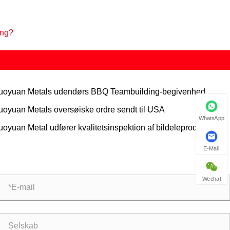
ing?
uoyuan Metals udendørs BBQ Teambuilding-begivenhed
luttes med succes
uoyuan Metals oversøiske ordre sendt til USA
WhatsApp
uoyuan Metal udfører kvalitetsinspektion af bildeleprodukter
E-Mail
Wechat