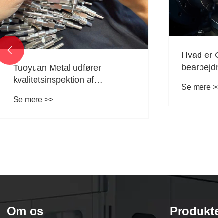

Nøglepunkter for bearbejdning
Hvad er t
af kobberdele
metalbef
Se mere >>
Se mere >
Om os
Produkt