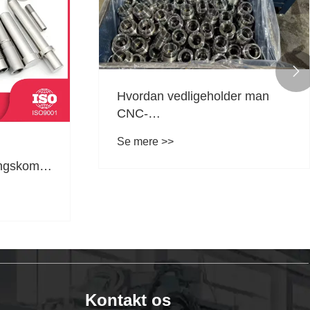

Hvad er CNC-
bearbejdningstrinene?
r
Se mere >>
Kontakt os