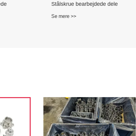
jdede
CNC-bearbejdede autodele
Se mere >>