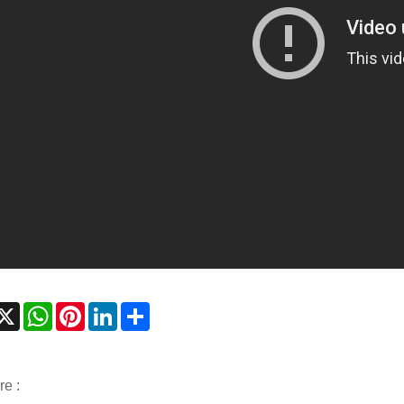
acebook
X
WhatsApp
Pinterest
LinkedIn
Share
re :