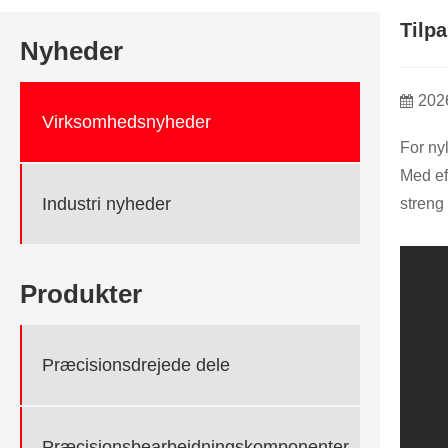
Tilp
Nyheder
202
Virksomhedsnyheder
For nyl
Med ef
Industri nyheder
streng 
Produkter
Præcisionsdrejede dele
Præcisionsbearbejdningskomponenter