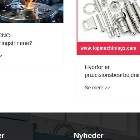
Tuoyuan Metal udføre
kvalitetsinspektion af
bildeleprodukter
Se mere >>
yperne af
æstelser?
>
er
Nyheder