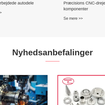
 CNC bearbejdede
Messing skrue bearbe
nter
dele
>
Se mere >>
Nyhedsanbefalinger