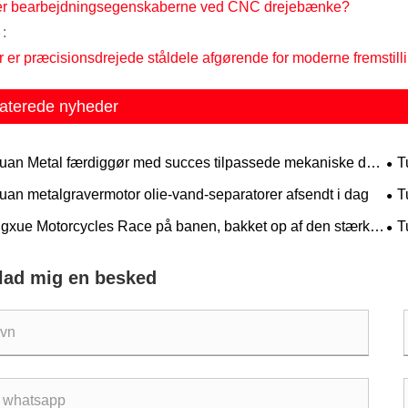
er bearbejdningsegenskaberne ved CNC drejebænke?
:
r er præcisionsdrejede ståldele afgørende for moderne fremstill
aterede nyheder
uan Metal færdiggør med succes tilpassede mekaniske dele
T
erikansk kunde med streng kvalitetskontrol
afs
uan metalgravermotor olie-vand-separatorer afsendt i dag
T
gxue Motorcycles Race på banen, bakket op af den stærke
T
 fra Tuoyuan Metal
rlad mig en besked