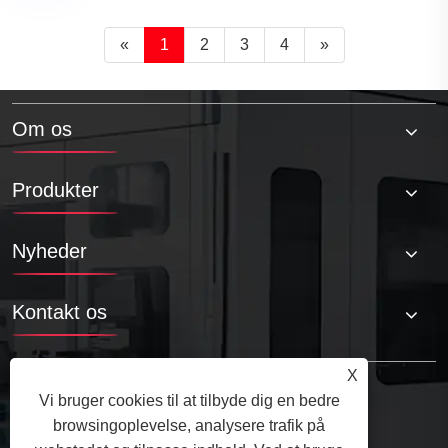
«
1
2
3
4
»
Om os
Produkter
Nyheder
Kontakt os
X
Vi bruger cookies til at tilbyde dig en bedre
browsingoplevelse, analysere trafik på