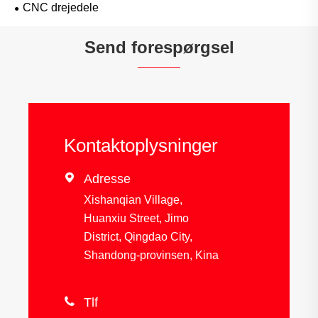
CNC drejedele
Send forespørgsel
Kontaktoplysninger

Adresse
Xishanqian Village,
Huanxiu Street, Jimo
District, Qingdao City,
Shandong-provinsen, Kina

Tlf