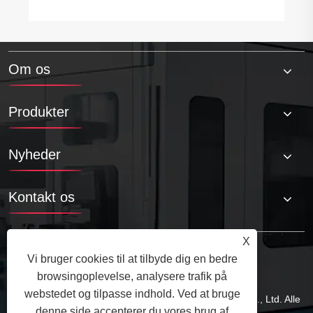
Om os
Produkter
Nyheder
Kontakt os
X
Vi bruger cookies til at tilbyde dig en bedre
browsingoplevelse, analysere trafik på
webstedet og tilpasse indhold. Ved at bruge
Copyright © 2025 Qingdao Tuoyuan Metal Products Co., Ltd. Alle
denne side accepterer du vores brug af