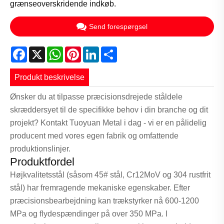
grænseoverskridende indkøb.
Send forespørgsel
Facebook
X
WhatsApp
Pinterest
LinkedIn
Share
Produkt beskrivelse
Ønsker du at tilpasse præcisionsdrejede ståldele
skræddersyet til de specifikke behov i din branche og dit
projekt? Kontakt Tuoyuan Metal i dag - vi er en pålidelig
producent med vores egen fabrik og omfattende
produktionslinjer.
Produktfordel
Højkvalitetsstål (såsom 45# stål, Cr12MoV og 304 rustfrit
stål) har fremragende mekaniske egenskaber. Efter
præcisionsbearbejdning kan trækstyrker nå 600-1200
MPa og flydespændinger på over 350 MPa. I