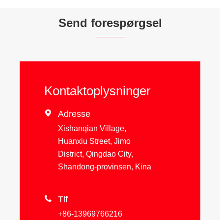
Send forespørgsel
Kontaktoplysninger

Adresse
Xishanqian Village,
Huanxiu Street, Jimo
District, Qingdao City,
Shandong-provinsen, Kina

Tlf
+86-13969766216