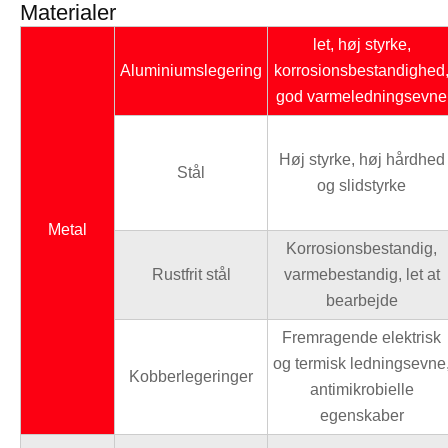
Materialer
let, høj styrke,
Aluminiumslegering
korrosionsbestandighed
god varmeledningsevne
Høj styrke, høj hårdhed
Stål
og slidstyrke
Metal
Korrosionsbestandig,
Rustfrit stål
varmebestandig, let at
bearbejde
Fremragende elektrisk
og termisk ledningsevne
Kobberlegeringer
antimikrobielle
egenskaber