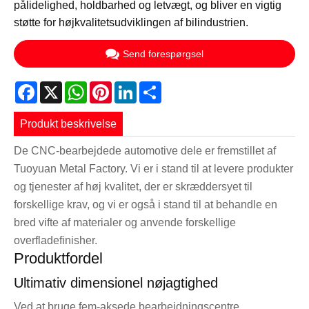
pålidelighed, holdbarhed og letvægt, og bliver en vigtig
støtte for højkvalitetsudviklingen af ​​bilindustrien.
Send forespørgsel
Facebook
X
WhatsApp
Pinterest
LinkedIn
Share
Produkt beskrivelse
De CNC-bearbejdede automotive dele er fremstillet af
Tuoyuan Metal Factory. Vi er i stand til at levere produkter
og tjenester af høj kvalitet, der er skræddersyet til
forskellige krav, og vi er også i stand til at behandle en
bred vifte af materialer og anvende forskellige
overfladefinisher.
Produktfordel
Ultimativ dimensionel nøjagtighed
Ved at bruge fem-aksede bearbejdningscentre,