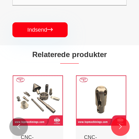
Indsend

Relaterede produkter
CNC
CNC-
drejebænk
bearbejdede
bearbejdningsdele
instrumentdele
Se mere >>
Se mere >>

